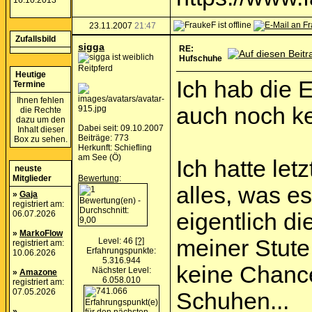
16.10.2013
23.11.2007
21:47
Zufallsbild
sigga
RE:
Hufschuhe
Reitpferd
Heutige
Ich hab die E
Termine
Ihnen fehlen
auch noch ke
die Rechte
dazu um den
Dabei seit: 09.10.2007
Inhalt dieser
Beiträge: 773
Box zu sehen.
Herkunft: Schiefling
am See (Ö)
Ich hatte let
neuste
Mitglieder
Bewertung
:
alles, was e
»
Gaja
registriert am:
06.07.2026
eigentlich d
»
MarkoFlow
meiner Stute
Level: 46
[?]
registriert am:
Erfahrungspunkte:
10.06.2026
5.316.944
keine Chance
Nächster Level:
»
Amazone
6.058.010
registriert am:
07.05.2026
Schuhen...
»