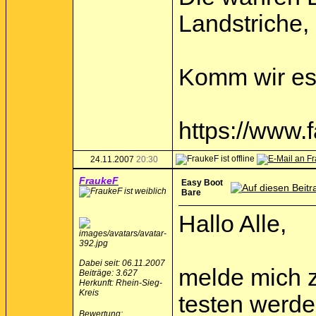
Landstriche,
Komm wir ess
https://www
24.11.2007
20:30
FraukeF
Easy Boot
Bare
Hallo Alle,
Dabei seit: 06.11.2007
melde mich z
Beiträge: 3.627
Herkunft: Rhein-Sieg-
Kreis
testen werde
Bewertung
: