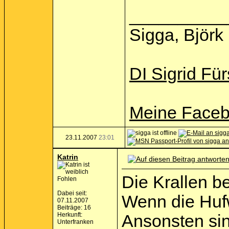
__________
Sigga, Björk 
DI Sigrid Für
Meine Faceb
23.11.2007
23:01
Katrin
Die Krallen b
Fohlen
Dabei seit:
Wenn die Hufw
07.11.2007
Beiträge: 16
Herkunft:
Ansonsten sin
Unterfranken