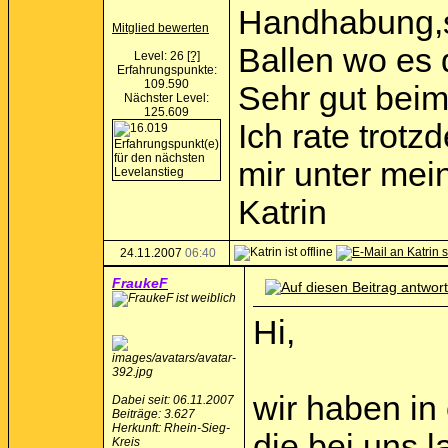
Handhabung,se
Mitglied bewerten
Ballen wo es
Level: 26
[?]
Erfahrungspunkte:
109.590
Sehr gut beim
Nächster Level:
125.609
Ich rate trot
mir unter mei
Katrin
24.11.2007
06:40
FraukeF
Hi,
wir haben in
Dabei seit: 06.11.2007
Beiträge: 3.627
Herkunft: Rhein-Sieg-
die bei uns 
Kreis