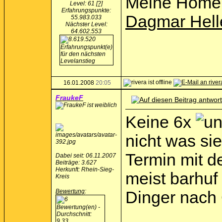
Meine Home
Level: 61
[?]
Erfahrungspunkte:
Dagmar Hell
55.983.033
Nächster Level:
64.602.553
16.01.2008
20:05
FraukeF
Keine 6x
nicht was si
Termin mit d
Dabei seit: 06.11.2007
Beiträge: 3.627
Herkunft: Rhein-Sieg-
meist barhuf 
Kreis
Bewertung
:
Dinger nach 