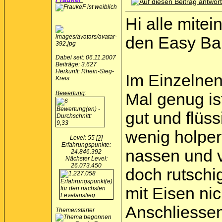
Hi alle mitei
den Easy Ba
Dabei seit: 06.11.2007
Beiträge: 3.627
Herkunft: Rhein-Sieg-
Im Einzelnen
Kreis
Bewertung
:
Mal genug ist
gut und flüss
wenig holperi
Level: 55
[?]
Erfahrungspunkte:
nassen und v
24.846.392
Nächster Level:
26.073.450
doch rutschi
mit Eisen ni
Anschliessen
Themenstarter