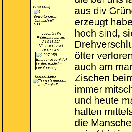
Bewertung
:
aus div Grün
erzeugt habe
hoch sind, s
Level: 55
[?]
Erfahrungspunkte:
Drehverschlu
24.846.392
Nächster Level:
26.073.450
öfter verlor
auch am man
Zischen bei
Themenstarter
immer mitsch
und heute ma
halten mitte
die Manschet