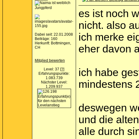
Jungpferd
es ist noch 
nicht. also 
ich merke eig
Dabei seit: 22.01.2008
Beiträge: 160
Herkunft: Bottmingen,
eher davon a
CH
Mitglied bewerten
ich habe ges
Level: 37
[?]
Erfahrungspunkte:
1.083.739
mindestens 2
Nächster Level:
1.209.937
deswegen wer
und die alte
alle durch s