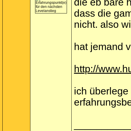
die eb bare h
dass die gam
nicht. also 
hat jemand v
http://www.h
ich überlege
erfahrungsber
__________