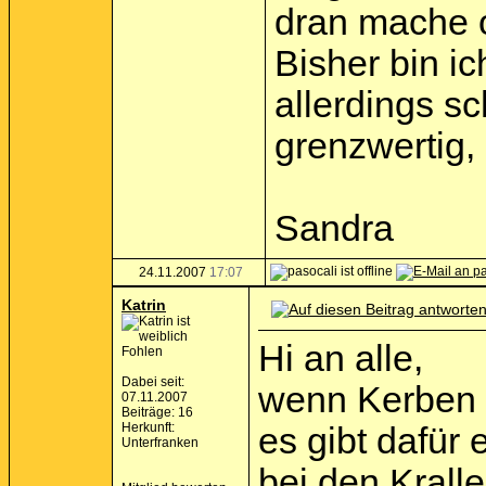
dran mache o
Bisher bin ic
allerdings s
grenzwertig,
Sandra
24.11.2007
17:07
Katrin
Hi an alle,
Fohlen
Dabei seit:
wenn Kerben i
07.11.2007
Beiträge: 16
Herkunft:
es gibt dafür 
Unterfranken
bei den Krall