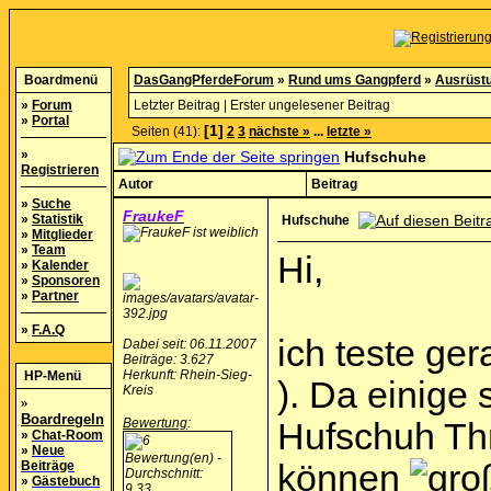
Boardmenü
DasGangPferdeForum
»
Rund ums Gangpferd
»
Ausrüst
»
Forum
Letzter Beitrag
|
Erster ungelesener Beitrag
»
Portal
[1]
Seiten (41):
2
3
nächste »
...
letzte »
»
Hufschuhe
Registrieren
Autor
Beitrag
»
Suche
FraukeF
»
Statistik
Hufschuhe
»
Mitglieder
»
Team
Hi,
»
Kalender
»
Sponsoren
»
Partner
»
F.A.Q
ich teste ger
Dabei seit: 06.11.2007
Beiträge: 3.627
Herkunft: Rhein-Sieg-
HP-Menü
). Da einige
Kreis
»
Boardregeln
Bewertung
:
Hufschuh Th
»
Chat-Room
»
Neue
Beiträge
können
»
Gästebuch