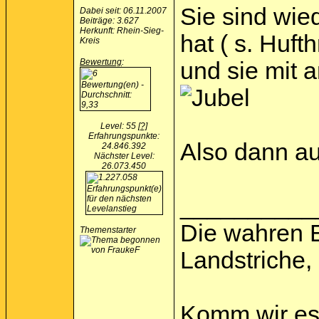
Sie sind wie
Dabei seit: 06.11.2007
Beiträge: 3.627
Herkunft: Rhein-Sieg-
hat ( s. Huf
Kreis
Bewertung
:
und sie mit 
Level: 55
[?]
Erfahrungspunkte:
Also dann a
24.846.392
Nächster Level:
26.073.450
__________
Die wahren 
Themenstarter
Landstriche,
Komm wir ess