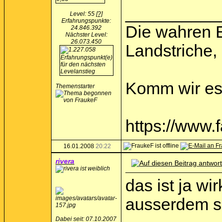
__________
Level: 55
[?]
Erfahrungspunkte:
Die wahren 
24.846.392
Nächster Level:
26.073.450
Landstriche,
Komm wir ess
Themenstarter
https://www
16.01.2008
20:22
rivera
das ist ja wir
ausserdem sol
Dabei seit: 07.10.2007