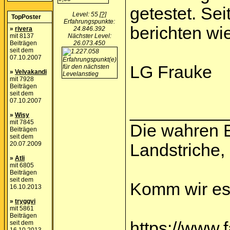
getestet. Se
Level: 55
[?]
TopPoster
Erfahrungspunkte:
berichten wi
»
rivera
24.846.392
mit 8137
Nächster Level:
Beiträgen
26.073.450
seit dem
07.10.2007
LG Frauke
»
Velvakandi
mit 7928
Beiträgen
seit dem
07.10.2007
__________
»
Wisy
mit 7845
Die wahren 
Beiträgen
seit dem
20.07.2009
Landstriche,
»
Atli
mit 6805
Beiträgen
seit dem
Komm wir ess
16.10.2013
»
tryggvi
mit 5861
Beiträgen
https://www
seit dem