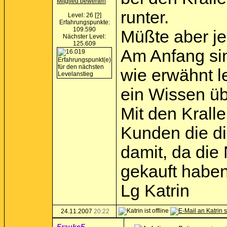
Mitglied bewerten
runter.
Level: 26
[?]
Erfahrungspunkte:
109.590
Müßte aber je
Nächster Level:
125.609
Am Anfang sin
wie erwähnt l
ein Wissen üb
Mit den Krall
Kunden die di
damit, da die
gekauft haben
Lg Katrin
24.11.2007
20:22
FraukeF