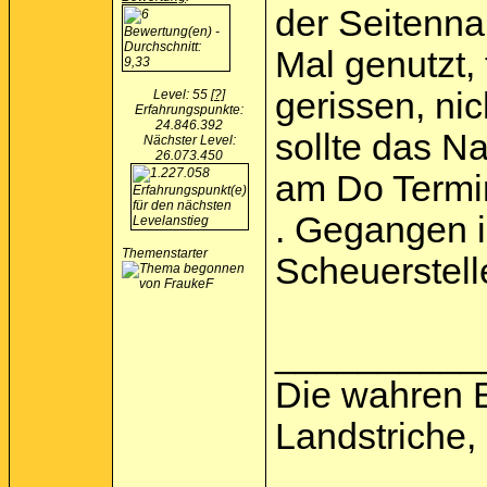
der Seitenna
Mal genutzt, 
gerissen, ni
Level: 55
[?]
Erfahrungspunkte:
24.846.392
sollte das N
Nächster Level:
26.073.450
am Do Termin
. Gegangen i
Themenstarter
Scheuerstell
__________
Die wahren 
Landstriche,