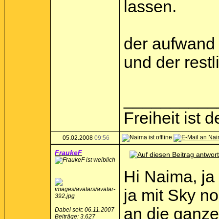
lassen.
der aufwand 
und der restl
__________
Freiheit ist
05.02.2008
09:56
FraukeF
Hi Naima, ja
ja mit Sky no
an die ganze
Dabei seit: 06.11.2007
Beiträge: 3.627