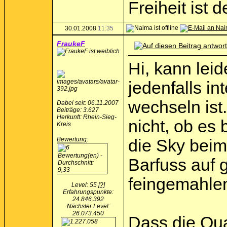
Freiheit ist
30.01.2008
11:35
FraukeF
Hi, kann lei
jedenfalls i
wechseln ist
Dabei seit: 06.11.2007
Beiträge: 3.627
Herkunft: Rhein-Sieg-
nicht, ob es
Kreis
Bewertung
:
die Sky beim
Barfuss auf 
feingemahlen
Level: 55
[?]
Erfahrungspunkte:
24.846.392
Nächster Level:
26.073.450
Dass die Qua