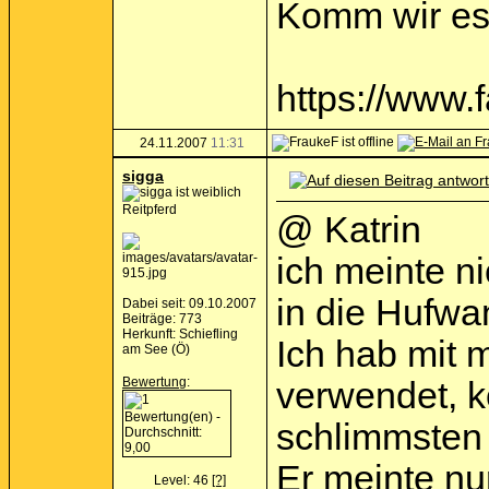
Komm wir ess
https://www
24.11.2007
11:31
sigga
Reitpferd
@ Katrin
ich meinte ni
in die Hufwan
Dabei seit: 09.10.2007
Beiträge: 773
Herkunft: Schiefling
Ich hab mit 
am See (Ö)
Bewertung
:
verwendet, k
schlimmsten 
Er meinte nu
Level: 46
[?]