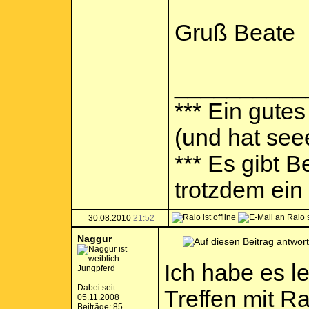
Gruß Beate
__________
*** Ein gutes
(und hat see
*** Es gibt 
trotzdem ein I
30.08.2010
21:52
Naggur
Ich habe es l
Jungpferd
Dabei seit:
Treffen mit R
05.11.2008
Beiträge: 85