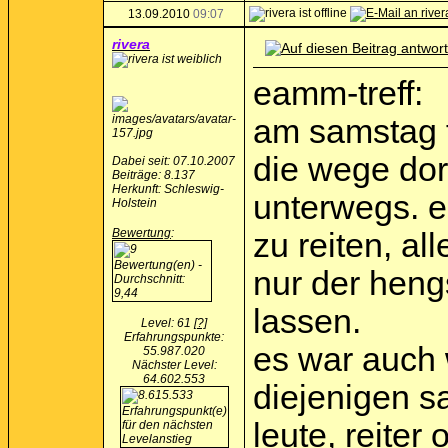
13.09.2010
09:07
rivera
eamm-treff:
am samstag fa
die wege dor
Dabei seit: 07.10.2007
Beiträge: 8.137
Herkunft: Schleswig-
unterwegs. 
Holstein
Bewertung
:
zu reiten, al
nur der heng
lassen.
Level: 61
[?]
Erfahrungspunkte:
es war auch 
55.987.020
Nächster Level:
64.602.553
diejenigen s
leute, reite