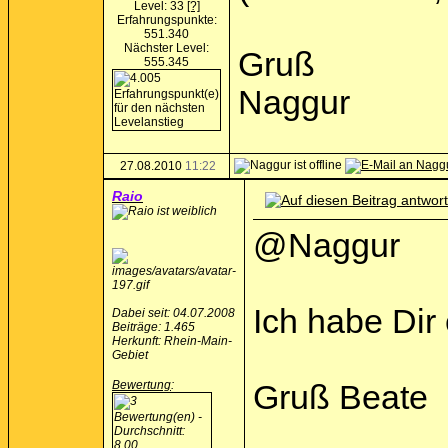
Level: 33
[?]
Erfahrungspunkte:
551.340
Nächster Level:
Gruß
555.345
Naggur
27.08.2010
11:22
Raio
@Naggur
Ich habe Dir
Dabei seit: 04.07.2008
Beiträge: 1.465
Herkunft: Rhein-Main-
Gebiet
Bewertung
:
Gruß Beate