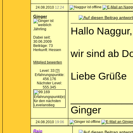
24.08.2010
12:24
Ginger
Hallo Naggur,
Jährling
Dabei seit:
30.06.2009
Beiträge: 73
Herkunft: Hessen
wir sind ab 
Mitglied bewerten
Level: 33
[?]
Liebe Grüße
Erfahrungspunkte:
456.176
Nächster Level:
555.345
___________
Ginger
24.08.2010
19:06
Raio