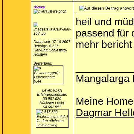
rivera
heil und müd
passend für 
mehr bericht
Dabei seit: 07.10.2007
Beiträge: 8.137
Herkunft: Schleswig-
Holstein
Bewertung
:
__________
Mangalarga 
Level: 61
[?]
Erfahrungspunkte:
Meine Home
55.987.020
Nächster Level:
64.602.553
Dagmar Hell