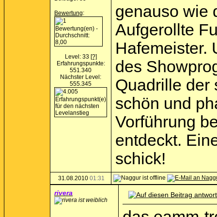
genauso wie d
Bewertung
:
Aufgerollte F
Hafemeister. 
Level: 33
[?]
des Showprog
Erfahrungspunkte:
551.340
Nächster Level:
Quadrille der
555.345
schön und phan
Vorführung be
entdeckt. Eine
schick!
31.08.2010
01:31
rivera
das eamm-tre