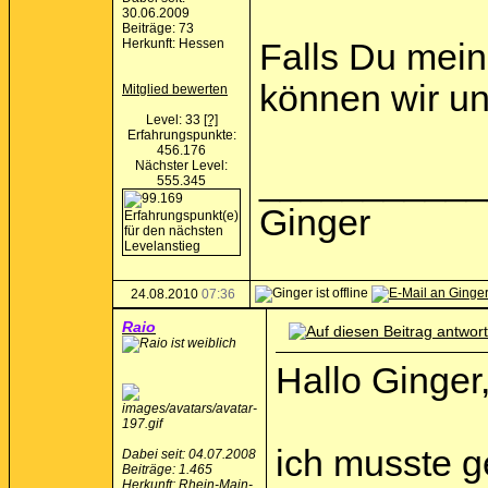
30.06.2009
Beiträge: 73
Herkunft: Hessen
Falls Du mein
können wir uns
Mitglied bewerten
Level: 33
[?]
Erfahrungspunkte:
456.176
Nächster Level:
___________
555.345
Ginger
24.08.2010
07:36
Raio
Hallo Ginger
ich musste 
Dabei seit: 04.07.2008
Beiträge: 1.465
Herkunft: Rhein-Main-