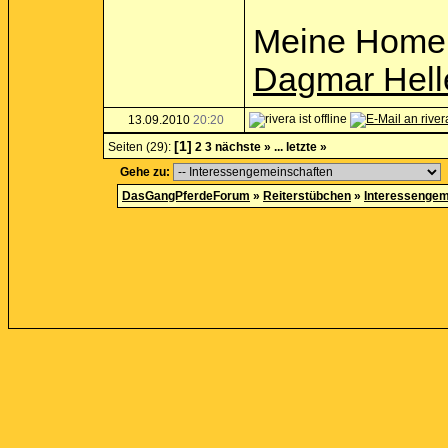
Meine Home
Dagmar Hell
13.09.2010
20:20
[1]
Seiten (29):
2
3
nächste »
...
letzte »
Gehe zu:
DasGangPferdeForum
»
Reiterstübchen
»
Interessengem