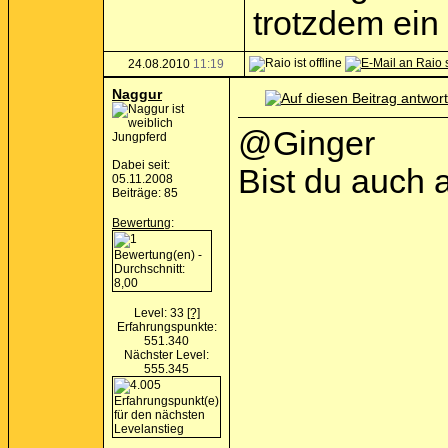
trotzdem ein I
24.08.2010
11:19
Naggur
@Ginger
Jungpferd
Dabei seit:
Bist du auch 
05.11.2008
Beiträge: 85
Bewertung
:
Level: 33
[?]
Erfahrungspunkte:
551.340
Nächster Level:
555.345