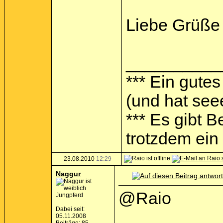
Liebe Grüße
__________
*** Ein gutes
(und hat see
*** Es gibt 
trotzdem ein I
23.08.2010
12:29
Naggur
@Raio
Jungpferd
Dabei seit:
05.11.2008