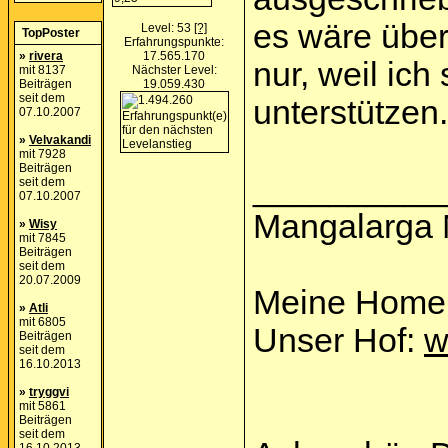
es wäre über
Level: 53
[?]
TopPoster
Erfahrungspunkte:
»
rivera
17.565.170
nur, weil ic
mit 8137
Nächster Level:
Beiträgen
19.059.430
seit dem
unterstützen.
07.10.2007
»
Velvakandi
mit 7928
Beiträgen
__________
seit dem
07.10.2007
Mangalarga 
»
Wisy
mit 7845
Beiträgen
seit dem
20.07.2009
Meine Home
»
Atli
mit 6805
Unser Hof:
w
Beiträgen
seit dem
16.10.2013
»
tryggvi
mit 5861
Beiträgen
seit dem