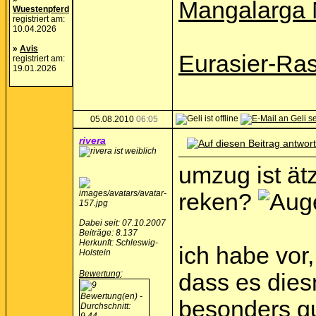
Mangalarga 
Wuestenpferd
registriert am:
10.04.2026
»
Avis
Eurasier-Ra
registriert am:
19.01.2026
05.08.2010
06:05
rivera
umzug ist ät
reken?
Dabei seit: 07.10.2007
Beiträge: 8.137
Herkunft: Schleswig-
ich habe vor
Holstein
Bewertung
:
dass es diesm
besonders gu