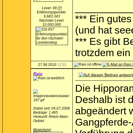
__________
Level: 49
[?]
Erfahrungspunkte:
*** Ein gutes
9.683.343
Nächster Level:
10.000.000
(und hat see
*** Es gibt 
trotzdem ein I
27.08.2010
12:31
Raio
Die Hipporam
Deshalb ist 
abgeändert w
Dabei seit: 04.07.2008
Beiträge: 1.465
Herkunft: Rhein-Main-
Gangpferde-A
Gebiet
Bewertung
: