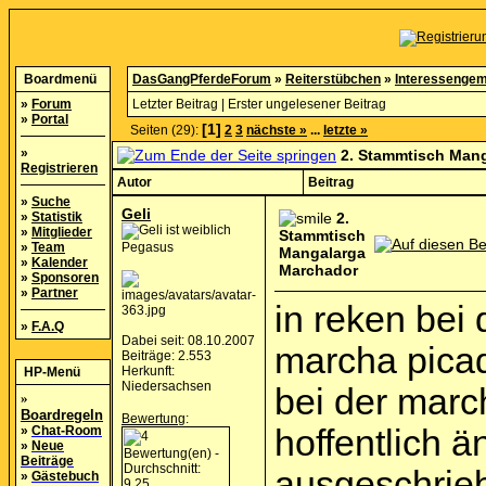
Boardmenü
DasGangPferdeForum
»
Reiterstübchen
»
Interessengem
»
Forum
Letzter Beitrag
|
Erster ungelesener Beitrag
»
Portal
[1]
Seiten (29):
2
3
nächste »
...
letzte »
»
2. Stammtisch Man
Registrieren
Autor
Beitrag
»
Suche
Geli
»
Statistik
2.
»
Mitglieder
Stammtisch
»
Team
Pegasus
Mangalarga
»
Kalender
Marchador
»
Sponsoren
»
Partner
in reken bei
»
F.A.Q
Dabei seit: 08.10.2007
marcha picad
Beiträge: 2.553
Herkunft:
HP-Menü
Niedersachsen
bei der march
»
Boardregeln
Bewertung
:
»
Chat-Room
hoffentlich ä
»
Neue
Beiträge
ausgeschrieb
»
Gästebuch