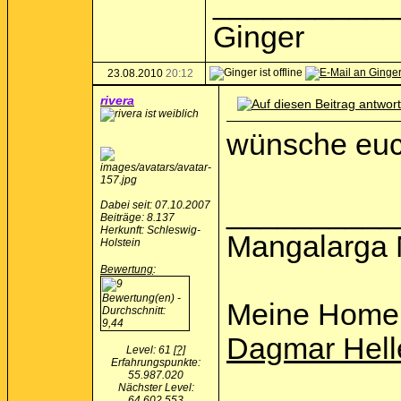
___________
Ginger
23.08.2010
20:12
rivera
wünsche euch
__________
Dabei seit: 07.10.2007
Beiträge: 8.137
Herkunft: Schleswig-
Mangalarga 
Holstein
Bewertung
:
Meine Home
Dagmar Hell
Level: 61
[?]
Erfahrungspunkte:
55.987.020
Nächster Level:
64.602.553