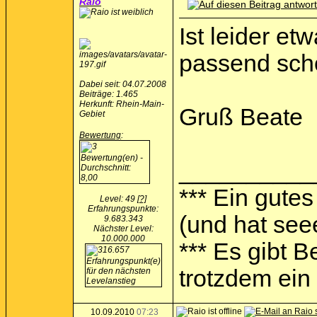
Raio
Ist leider e
passend schö
Dabei seit: 04.07.2008
Beiträge: 1.465
Herkunft: Rhein-Main-
Gruß Beate
Gebiet
Bewertung
:
__________
*** Ein gutes
Level: 49
[?]
Erfahrungspunkte:
(und hat see
9.683.343
Nächster Level:
10.000.000
*** Es gibt 
trotzdem ein I
10.09.2010
07:23