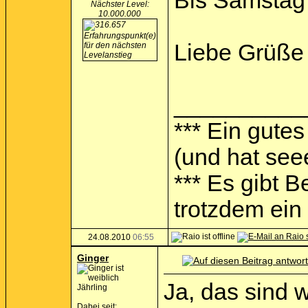
Bis Samstag 
Nächster Level:
10.000.000
Liebe Grüße
__________
*** Ein gutes
(und hat see
*** Es gibt 
trotzdem ein I
24.08.2010
06:55
Ginger
Ja, das sind 
Jährling
Dabei seit: