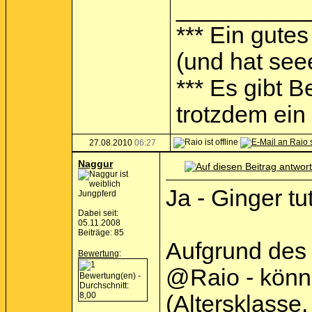
__________
*** Ein gutes
(und hat see
*** Es gibt 
trotzdem ein I
27.08.2010
06:27
Naggur
Ja - Ginger tu
Jungpferd
Dabei seit:
05.11.2008
Beiträge: 85
Aufgrund des
Bewertung
:
@Raio - könne
(Altersklasse