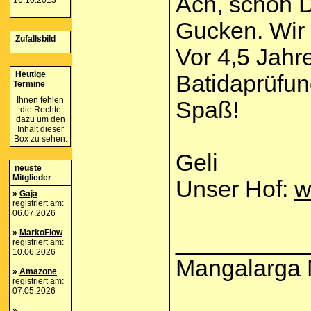
Ach, schön 
16.10.2013
Gucken. Wir 
Zufallsbild
Vor 4,5 Jahr
Heutige
Batidaprüfun
Termine
Ihnen fehlen
Spaß!
die Rechte
dazu um den
Inhalt dieser
Box zu sehen.
Geli
neuste
Mitglieder
Unser Hof:
w
»
Gaja
registriert am:
06.07.2026
»
MarkoFlow
__________
registriert am:
10.06.2026
Mangalarga M
»
Amazone
registriert am:
07.05.2026
»