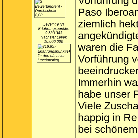
Vorführung d
Paso Iberoame
ziemlich hek
Level: 49
[?]
Erfahrungspunkte:
angekündigte 
9.683.343
Nächster Level:
10.000.000
waren die Fa
Vorführung v
beeindrucke
Immerhin war
habe unser 
Viele Zuscha
happig in Re
bei schönem 