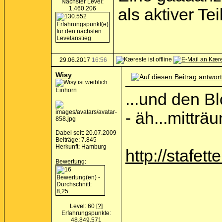
Nächster Level:
1.460.206
als aktiver Te
29.06.2017
16:56
Wisy
Einhorn
...und den B
- äh...mittr
Dabei seit: 20.07.2009
Beiträge: 7.845
Herkunft: Hamburg
http://stafet
Bewertung
:
Level: 60
[?]
Erfahrungspunkte:
48.849.571