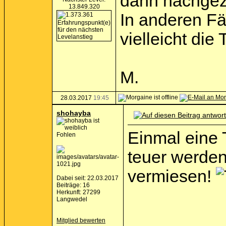
dann nachgez
13.849.320
In anderen Fä
vielleicht die
M.
28.03.2017
19:45
shohayba
Einmal eine 
Fohlen
teuer werde
vermiesen!
Dabei seit: 22.03.2017
Beiträge: 16
Herkunft: 27299
Langwedel
Mitglied bewerten