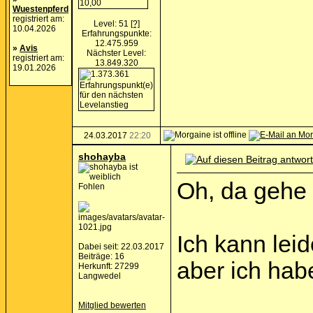
Wuestenpferd
registriert am:
Level: 51
[?]
10.04.2026
Erfahrungspunkte:
12.475.959
»
Avis
Nächster Level:
registriert am:
13.849.320
19.01.2026
24.03.2017
22:20
shohayba
Oh, da gehe 
Fohlen
Ich kann leid
Dabei seit: 22.03.2017
Beiträge: 16
aber ich hab
Herkunft: 27299
Langwedel
Mitglied bewerten