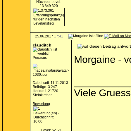
Nächster Level:
13.849.320
25.06.2017
17:41
clauditchi
Morgaine - v
Pegasus
__________
Dabei seit: 11.11.2013
Beiträge: 3.247
Viele Gruess
Herkunft: 21720
Steinkirchen
Bewertung
:
Level: 52
[?]