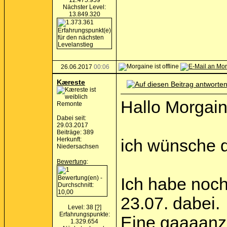
12.475.959
Nächster Level:
13.849.320
26.06.2017
00:06
Kæreste
Hallo Morgain
Remonte
Dabei seit:
29.03.2017
Beiträge: 389
Herkunft:
ich wünsche di
Niedersachsen
Bewertung
:
Ich habe noch
23.07. dabei.
Level: 38
[?]
Erfahrungspunkte:
Eine gaaaanz 
1.329.654