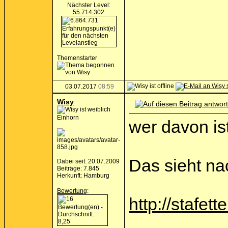
Nächster Level:
55.714.302
Themenstarter
03.07.2017
08:59
Wisy
Einhorn
wer davon is
Das sieht na
Dabei seit: 20.07.2009
Beiträge: 7.845
Herkunft: Hamburg
Bewertung
:
http://stafett