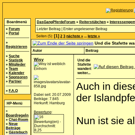
Boardmenü
DasGangPferdeForum
»
Reiterstübchen
»
Interessengem
»
Forum
Letzter Beitrag
|
Erster ungelesener Beitrag
»
Portal
[1]
Seiten (5):
2
3
nächste »
...
letzte »
»
Und die Stafette wan
Registrieren
Autor
Beitrag
»
Suche
Wisy
»
Statistik
Und die
»
Mitglieder
Stafette
»
Team
Einhorn
wandert
»
Kalender
weiter...
»
Sponsoren
»
Partner
Auch in dies
»
F.A.Q
der Islandpf
Dabei seit: 20.07.2009
Beiträge: 7.845
Herkunft: Hamburg
HP-Menü
»
Bewertung
:
Boardregeln
Nun ist sie 
»
Chat-Room
»
Neue
Beiträge
»
Gästebuch