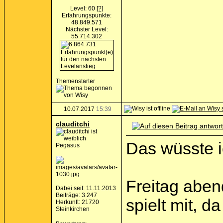
Level: 60
[?]
Erfahrungspunkte:
48.849.571
Nächster Level:
55.714.302
Themenstarter
10.07.2017
15:39
clauditchi
Das wüsste i
Pegasus
Freitag aben
Dabei seit: 11.11.2013
Beiträge: 3.247
spielt mit, d
Herkunft: 21720
Steinkirchen