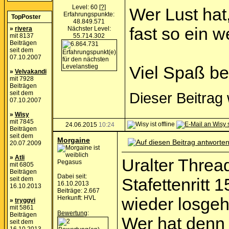
Level: 60
[?]
Wer Lust hat
Erfahrungspunkte:
TopPoster
48.849.571
fast so ein 
»
rivera
Nächster Level:
mit 8137
55.714.302
Beiträgen
seit dem
07.10.2007
Viel Spaß b
»
Velvakandi
mit 7928
Beiträgen
seit dem
Dieser Beitrag
07.10.2007
»
Wisy
mit 7845
24.06.2015
10:24
Beiträgen
seit dem
Morgaine
20.07.2009
»
Atli
Uralter Thread
Pegasus
mit 6805
Beiträgen
Dabei seit:
seit dem
Stafettenritt
16.10.2013
16.10.2013
Beiträge: 2.667
Herkunft: HVL
wieder losgeh
»
tryggvi
mit 5861
Bewertung
:
Beiträgen
Wer hat denn 
seit dem