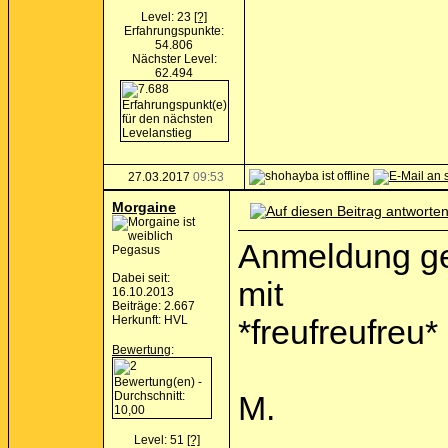
Level: 23
[?]
Erfahrungspunkte:
54.806
Nächster Level:
62.494
27.03.2017
09:53
Morgaine
Anmeldung gera
Pegasus
Dabei seit:
mit
16.10.2013
Beiträge: 2.667
Herkunft: HVL
*freufreufreu*
Bewertung
:
M.
Level: 51
[?]