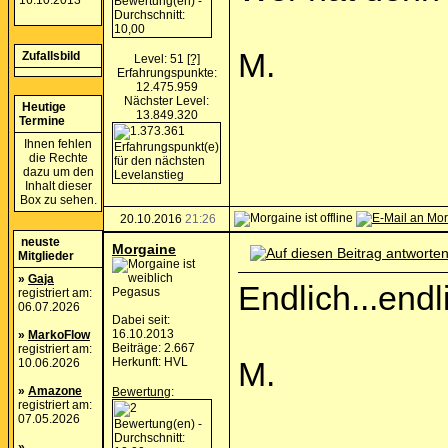
16.10.2013
M.
Zufallsbild
Level: 51
[?]
Erfahrungspunkte:
12.475.959
Nächster Level:
Heutige
13.849.320
Termine
Ihnen fehlen
die Rechte
dazu um den
Inhalt dieser
Box zu sehen.
20.10.2016
21:26
neuste
Morgaine
Mitglieder
»
Gaja
Endlich...endl
Pegasus
registriert am:
06.07.2026
Dabei seit:
16.10.2013
»
MarkoFlow
Beiträge: 2.667
registriert am:
Herkunft: HVL
10.06.2026
M.
»
Amazone
Bewertung
:
registriert am:
07.05.2026
»