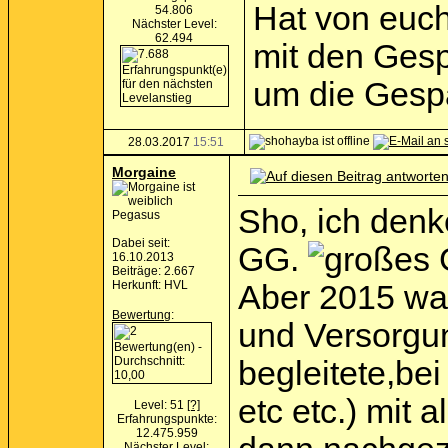
Hat von euch
54.806
Nächster Level:
62.494
mit den Gesp
um die Gesp
28.03.2017
15:51
Morgaine
Sho, ich denk
Pegasus
Dabei seit:
GG.
16.10.2013
Beiträge: 2.667
Herkunft: HVL
Aber 2015 war
Bewertung
:
und Versorgun
begleitete,be
etc etc.) mit
Level: 51
[?]
Erfahrungspunkte:
12.475.959
Nächster Level: