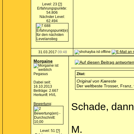
Level: 23
[?]
Erfahrungspunkte:
54.806
Nächster Level:
62.494
31.03.2017
09:48
Morgaine
Pegasus
Zitat:
Original von Kæreste
Dabei seit:
Der weltbeste Trosser, Franz, 
16.10.2013
Beiträge: 2.667
Herkunft: HVL
Schade, dann s
Bewertung
:
M.
Level: 51
[?]