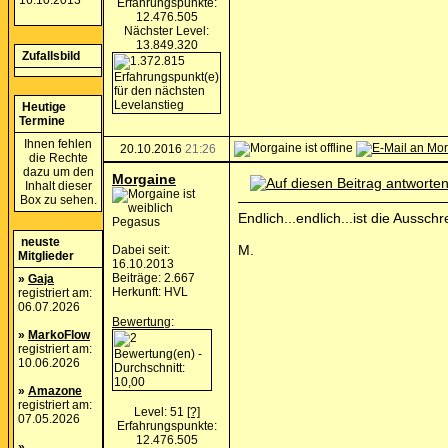
16.10.2013
Erfahrungspunkte:
12.476.505
Nächster Level:
13.849.320
Zufallsbild
Heutige
Termine
Ihnen fehlen
20.10.2016
21:26
die Rechte
dazu um den
Morgaine
Inhalt dieser
Box zu sehen.
Endlich...endlich...ist die Aussch
Pegasus
neuste
M.
Dabei seit:
Mitglieder
16.10.2013
Beiträge: 2.667
»
Gaja
Herkunft: HVL
registriert am:
06.07.2026
Bewertung
:
»
MarkoFlow
registriert am:
10.06.2026
»
Amazone
registriert am:
Level: 51
[?]
07.05.2026
Erfahrungspunkte:
12.476.505
»