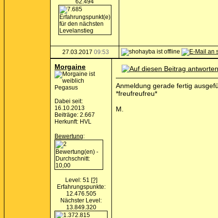
62.494
27.03.2017
09:53
Morgaine
Anmeldung gerade fertig ausgefüll
Pegasus
*freufreufreu*
Dabei seit:
16.10.2013
M.
Beiträge: 2.667
Herkunft: HVL
Bewertung
:
Level: 51
[?]
Erfahrungspunkte:
12.476.505
Nächster Level:
13.849.320