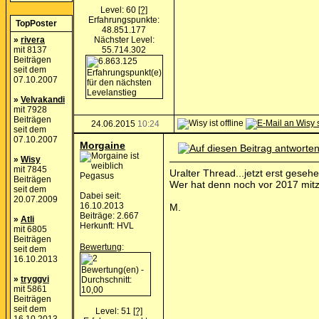
Level: 60
[?]
Erfahrungspunkte:
TopPoster
48.851.177
»
rivera
Nächster Level:
mit 8137
55.714.302
Beiträgen
seit dem
07.10.2007
»
Velvakandi
mit 7928
Beiträgen
24.06.2015
10:24
seit dem
07.10.2007
Morgaine
»
Wisy
mit 7845
Uralter Thread...jetzt erst gese
Pegasus
Beiträgen
Wer hat denn noch vor 2017 mitz
seit dem
Dabei seit:
20.07.2009
16.10.2013
M.
Beiträge: 2.667
»
Atli
Herkunft: HVL
mit 6805
Beiträgen
Bewertung
:
seit dem
16.10.2013
»
tryggvi
mit 5861
Beiträgen
seit dem
Level: 51
[?]