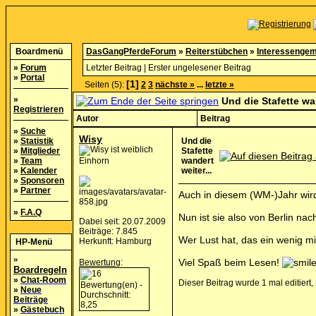
Boardmenü
DasGangPferdeForum
»
Reiterstübchen
»
Interessengem
»
Forum
Letzter Beitrag
|
Erster ungelesener Beitrag
»
Portal
[1]
Seiten (5):
2
3
nächste »
...
letzte »
»
Und die Stafette wan
Registrieren
Autor
Beitrag
»
Suche
Wisy
»
Statistik
Und die
»
Mitglieder
Stafette
»
Team
Einhorn
wandert
»
Kalender
weiter...
»
Sponsoren
»
Partner
Auch in diesem (WM-)Jahr wird
»
F.A.Q
Nun ist sie also von Berlin na
Dabei seit: 20.07.2009
Beiträge: 7.845
Wer Lust hat, das ein wenig m
Herkunft: Hamburg
HP-Menü
»
Viel Spaß beim Lesen!
Bewertung
:
Boardregeln
»
Chat-Room
Dieser Beitrag wurde 1 mal editiert
»
Neue
Beiträge
»
Gästebuch