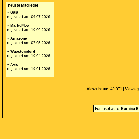
neuste Mitglieder
»
Gaja
registriert am: 06.07.2026
»
MarkoFlow
registriert am: 10.06.2026
»
Amazone
registriert am: 07.05.2026
»
Wuestenpferd
registriert am: 10.04.2026
»
Avis
registriert am: 19.01.2026
Views heute:
49.071 |
Views g
Forensoftware:
Burning B