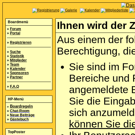
Boardmenü
Ihnen wird der Z
»
Forum
»
Portal
Aus einem der fo
»
Registrieren
Berechtigung, die
»
Suche
»
Statistik
»
Mitglieder
Sie sind im Fo
»
Team
»
Kalender
»
Sponsoren
Bereiche und 
»
Partner
angemeldete B
»
F.A.Q
Sie die Eingab
HP-Menü
»
Boardregeln
sich anzumel
»
Chat-Room
»
Neue Beiträge
»
Gästebuch
können Sie die
TopPoster