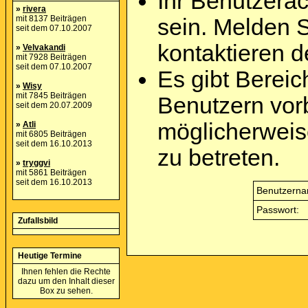
Ihr Benutzera
»
rivera
mit 8137 Beiträgen
sein. Melden 
seit dem 07.10.2007
kontaktieren d
»
Velvakandi
mit 7928 Beiträgen
seit dem 07.10.2007
Es gibt Berei
»
Wisy
mit 7845 Beiträgen
Benutzern vor
seit dem 20.07.2009
möglicherweis
»
Atli
mit 6805 Beiträgen
seit dem 16.10.2013
zu betreten.
»
tryggvi
mit 5861 Beiträgen
seit dem 16.10.2013
Benutzerna
Passwort:
Zufallsbild
Heutige Termine
Ihnen fehlen die Rechte
dazu um den Inhalt dieser
Box zu sehen.