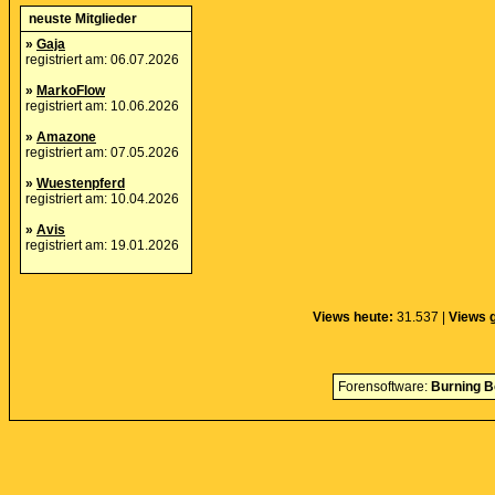
neuste Mitglieder
»
Gaja
registriert am: 06.07.2026
»
MarkoFlow
registriert am: 10.06.2026
»
Amazone
registriert am: 07.05.2026
»
Wuestenpferd
registriert am: 10.04.2026
»
Avis
registriert am: 19.01.2026
Views heute:
31.537 |
Views 
Forensoftware:
Burning B