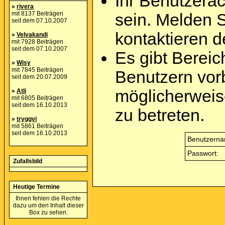
Ihr Benutzera
»
rivera
mit 8137 Beiträgen
sein. Melden 
seit dem 07.10.2007
kontaktieren d
»
Velvakandi
mit 7928 Beiträgen
seit dem 07.10.2007
Es gibt Berei
»
Wisy
mit 7845 Beiträgen
Benutzern vor
seit dem 20.07.2009
möglicherweis
»
Atli
mit 6805 Beiträgen
seit dem 16.10.2013
zu betreten.
»
tryggvi
mit 5861 Beiträgen
seit dem 16.10.2013
Benutzerna
Passwort:
Zufallsbild
Heutige Termine
Ihnen fehlen die Rechte
dazu um den Inhalt dieser
Box zu sehen.