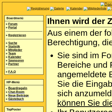
Boardmenü
Ihnen wird der Z
»
Forum
»
Portal
Aus einem der fo
»
Registrieren
Berechtigung, die
»
Suche
»
Statistik
»
Mitglieder
Sie sind im Fo
»
Team
»
Kalender
»
Sponsoren
Bereiche und 
»
Partner
angemeldete B
»
F.A.Q
Sie die Eingab
HP-Menü
»
Boardregeln
sich anzumel
»
Chat-Room
»
Neue Beiträge
»
Gästebuch
können Sie die
TopPoster