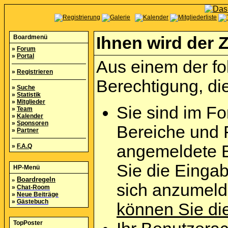
Boardmenü
Ihnen wird der Z
»
Forum
»
Portal
Aus einem der fo
»
Registrieren
Berechtigung, die
»
Suche
»
Statistik
»
Mitglieder
Sie sind im Fo
»
Team
»
Kalender
»
Sponsoren
Bereiche und 
»
Partner
angemeldete B
»
F.A.Q
Sie die Eingab
HP-Menü
»
Boardregeln
sich anzumel
»
Chat-Room
»
Neue Beiträge
»
Gästebuch
können Sie die
TopPoster