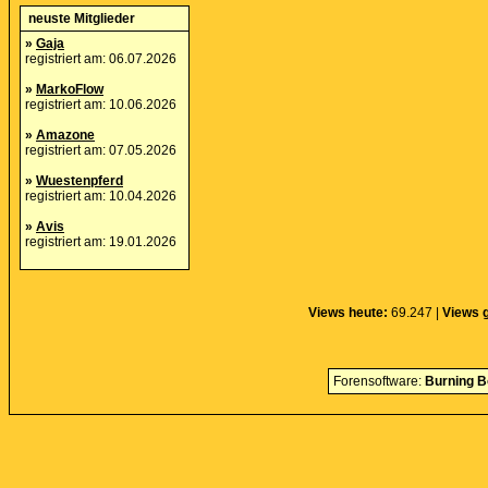
neuste Mitglieder
»
Gaja
registriert am: 06.07.2026
»
MarkoFlow
registriert am: 10.06.2026
»
Amazone
registriert am: 07.05.2026
»
Wuestenpferd
registriert am: 10.04.2026
»
Avis
registriert am: 19.01.2026
Views heute:
69.247 |
Views 
Forensoftware:
Burning B