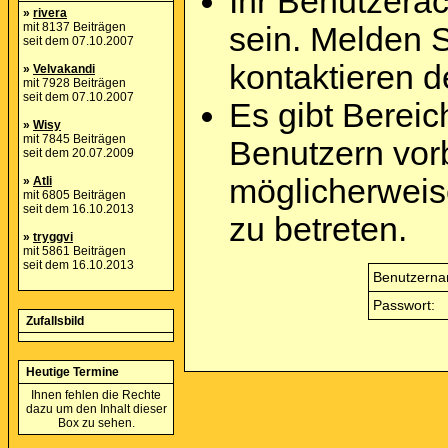
Ihr Benutzera
»
rivera
mit 8137 Beiträgen
sein. Melden 
seit dem 07.10.2007
kontaktieren d
»
Velvakandi
mit 7928 Beiträgen
seit dem 07.10.2007
Es gibt Berei
»
Wisy
mit 7845 Beiträgen
Benutzern vor
seit dem 20.07.2009
möglicherweis
»
Atli
mit 6805 Beiträgen
seit dem 16.10.2013
zu betreten.
»
tryggvi
mit 5861 Beiträgen
seit dem 16.10.2013
Benutzerna
Passwort:
Zufallsbild
Heutige Termine
Ihnen fehlen die Rechte
dazu um den Inhalt dieser
Box zu sehen.